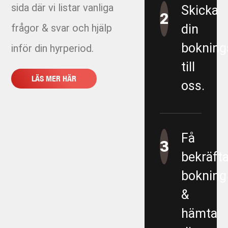
sida där vi listar vanliga
Skicka
2
frågor & svar och hjälp
din
bokning
inför din hyrperiod.
till
LÄS MER HÄR
oss.
Få
3
bekräft
bokning
&
hämta