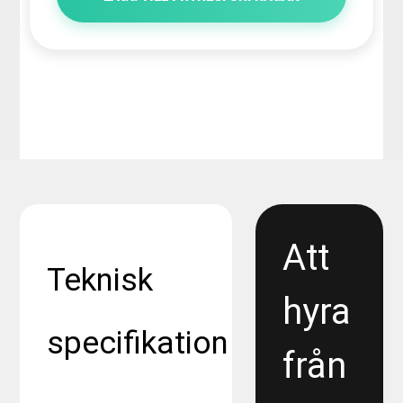
Att
Teknisk
hyra
specifikation
från