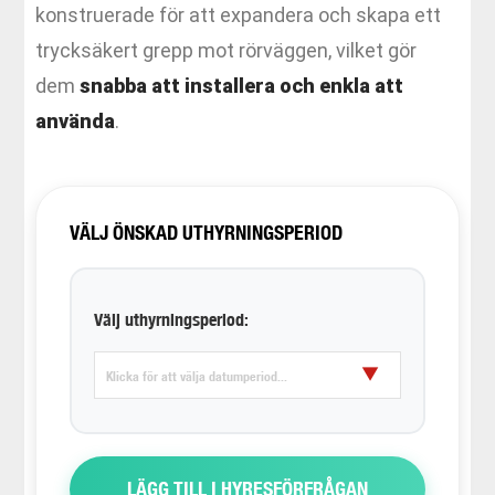
konstruerade för att expandera och skapa ett
trycksäkert grepp mot rörväggen, vilket gör
dem
snabba att installera och enkla att
använda
.
VÄLJ ÖNSKAD UTHYRNINGSPERIOD
Välj uthyrningsperiod:
▼
LÄGG TILL I HYRESFÖRFRÅGAN