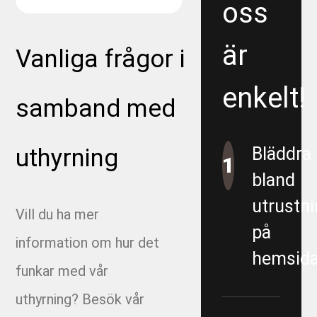
oss
är
Vanliga frågor i
enkelt!
samband med
uthyrning
Bläddra
1
bland
utrustni
Vill du ha mer
på
information om hur det
hemsida
funkar med vår
uthyrning? Besök vår