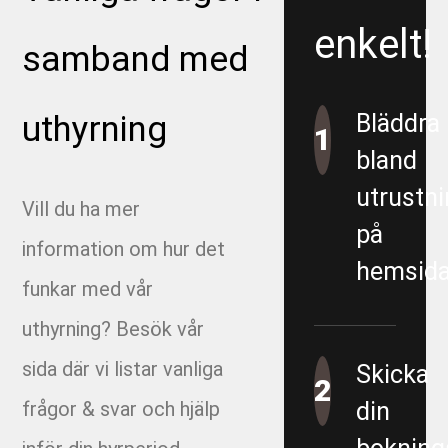
enkelt!
samband med
uthyrning
Bläddra
1
bland
utrustni
Vill du ha mer
på
information om hur det
hemsida
funkar med vår
uthyrning? Besök vår
sida där vi listar vanliga
Skicka
2
frågor & svar och hjälp
din