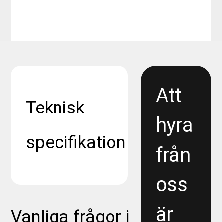
Att
Teknisk
hyra
specifikation
från
oss
är
Vanliga frågor i