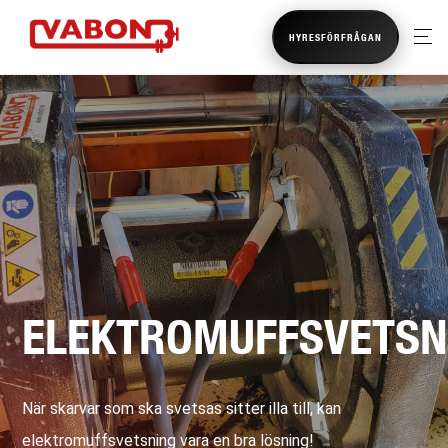
HYRESFÖRFRÅGAN
ELEKTROMUFFSVETSN
När skarvar som ska svetsas sitter illa till, kan
elektromuffsvetsning vara en bra lösning!