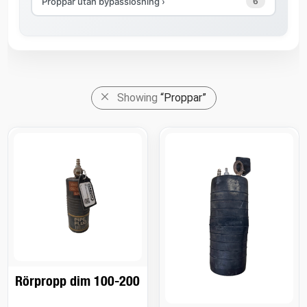
Proppar utan bypasslösning ›
6
Showing
“Proppar”
Rörpropp dim 100-200