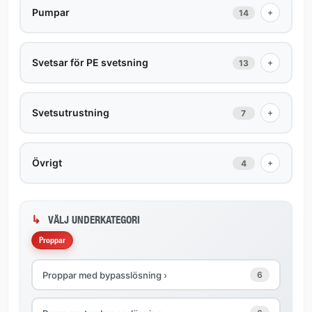
Pumpar
+
14
Svetsar för PE svetsning
+
13
Svetsutrustning
+
7
Övrigt
+
4
VÄLJ UNDERKATEGORI
Proppar
Proppar med bypasslösning ›
6