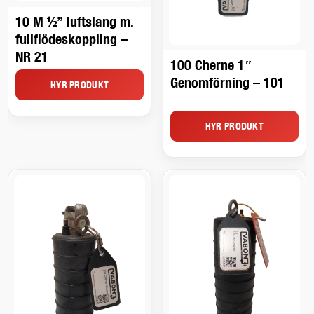
10 M ½” luftslang m.
fullflödeskoppling –
NR 21
100 Cherne 1″
Genomförning – 101
HYR PRODUKT
HYR PRODUKT