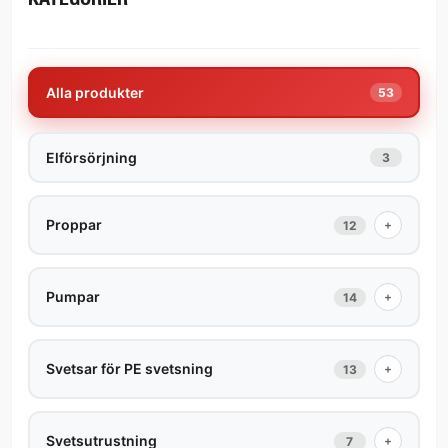
Alla produkter
53
Elförsörjning
3
Proppar
+
12
Pumpar
+
14
Svetsar för PE svetsning
+
13
Svetsutrustning
+
7