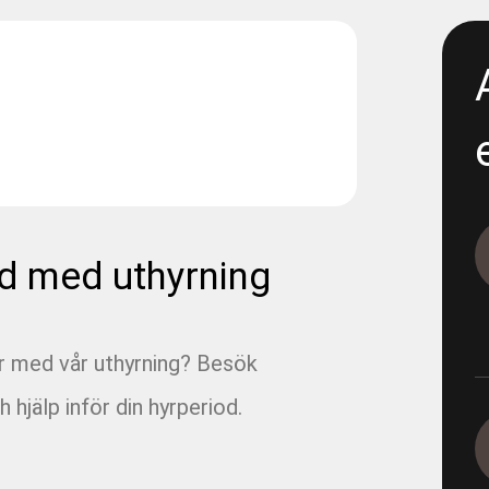
excavation
1165-12-13 - E05 Korsvägen 
Dewatering
1165-12-17 - E06 Korsvägen -
Dewatering step 2
1165-5-19
d med uthyrning
1165-5-19 - E05 Korsvägen 
ar med vår uthyrning? Besök
1165-9-12-1 - E05 Korsvägen
h hjälp inför din hyrperiod.
1165-9-4-2 - E05 Korsvägen 
Dagvatten 800