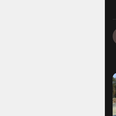
1290 - Ingeborns_Hyra utrus
1490-4-2 - VBG E00 Rörfilmn
1491-4-1 - VBG E01 Munkbr
1491-4-6 - VBG E01 Filmning
1491-4-8 - VBG E01 Filmning
1493-4-1 - VBG E03 Filmning
1495-2-1 - VBG E05 Brandvat
1496-2-4 - E06 VBG Filmning
1566-1 - Filmning Mölnlycke