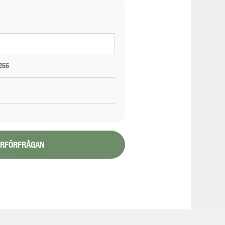
255
YRFÖRFRÅGAN
1/6
48080
 Liseberg/E6 - Area 5300 - Wet