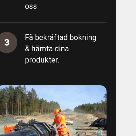
oss.
tning
ing övergripande
Få bekräftad bokning
3
unn
& hämta dina
produkter.
 - E01 Garantiärenden VA
/spolning Östra sidan
ten provtryckning
 1400 ledning
 Fabriker