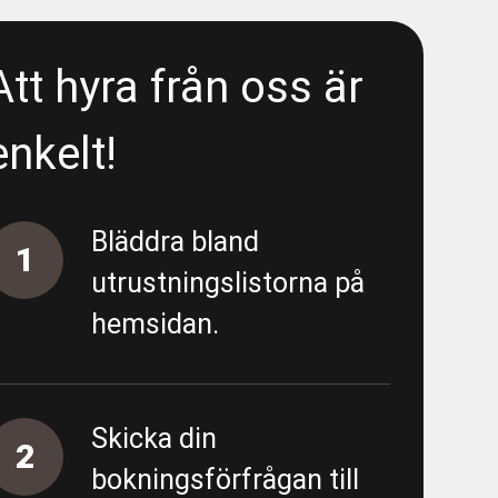
Att hyra från oss är
- Liseberg/E6 - Area 5300 -
enkelt!
 Liseberg/E6 - Area 5300 - Deep
Bläddra bland
1
utrustningslistorna på
hemsidan.
- Förbipumpning Södra vägen
 - Almedal - FV/FK - URE 200586
Skicka din
- Almedal - Area 5500 - Proppning
2
bokningsförfrågan till