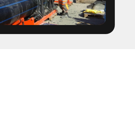
OFA ledning fr Stena
t
sföreningen Linköping