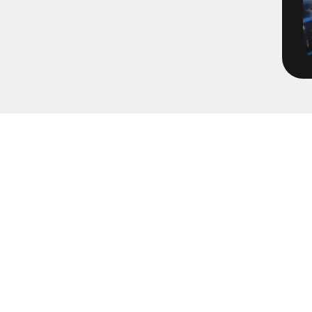
1652-65
1671-1 - Tätningsplugg till 
2072-2 - Volvo TBA Brandpos
213205 - Pumpning Trädgård
2203 - Multihall Ljung
2203 - Multihall Ljungby
2213- Gärdesområdet
2240 - Öjersjö