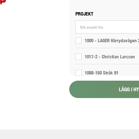
PROJEKT
1000 - LAGER Härrydavägen 
1017-2 - Christian Larsson
1088-150 Stråk 81
LÄGG I H
1088-151 Stråk 6
1088-154 - Proppning 800 1
1117-2 - Renta- 300 propp 4
1165-12-11 - E05 Korsvägen -