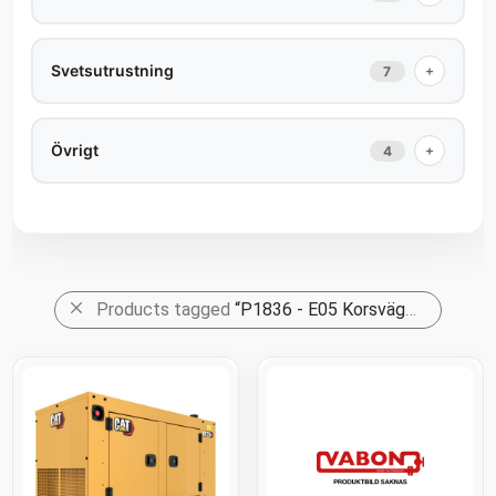
Svetsutrustning
+
7
Övrigt
+
4
Products tagged
“P1836 - E05 Korsvägen - Västra entren - Sprinkler 200 och K315 - Area 5100”