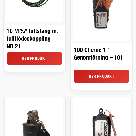
10 M ½” luftslang m.
fullflödeskoppling –
NR 21
100 Cherne 1″
Genomförning – 101
HYR PRODUKT
HYR PRODUKT