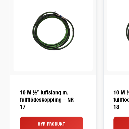
10 M ½” luftslang m.
10 M ½
fullflödeskoppling – NR
fullfl
17
18
HYR PRODUKT