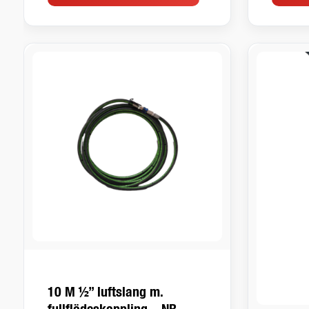
10 M ½” luftslang m.
fullflödeskoppling – NR