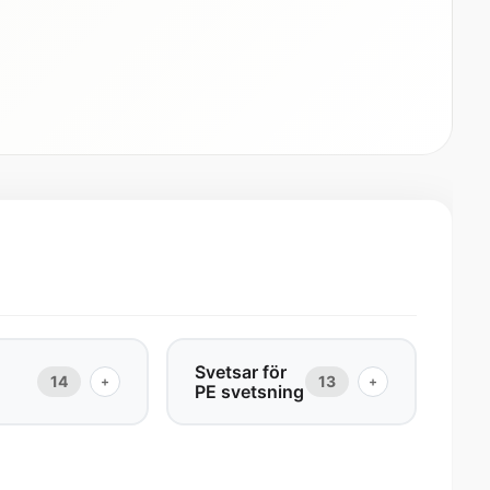
Svetsar för
14
13
+
+
PE svetsning