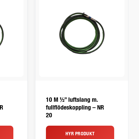
10 M ½” luftslang m.
NR
fullflödeskoppling – NR
20
HYR PRODUKT