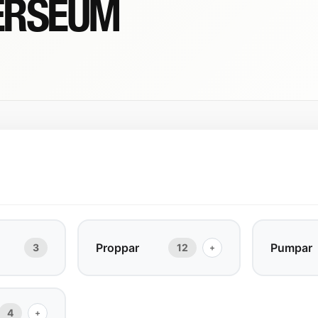
ERSEUM
Proppar
Pumpar
3
12
+
4
+