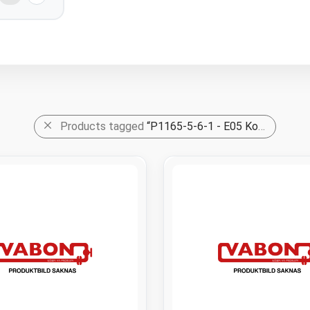
Products tagged
“P1165-5-6-1 - E05 Korsvägen - Station Mitt - Ventilationsschakt Liseberg/Universeum”