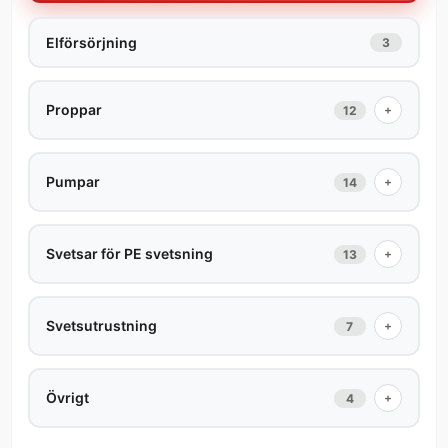
Elförsörjning
3
Proppar
+
12
Pumpar
+
14
Svetsar för PE svetsning
+
13
Svetsutrustning
+
7
Övrigt
+
4