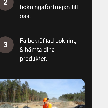
2
bokningsförfrågan till
oss.
Få bekräftad bokning
3
& hämta dina
produkter.