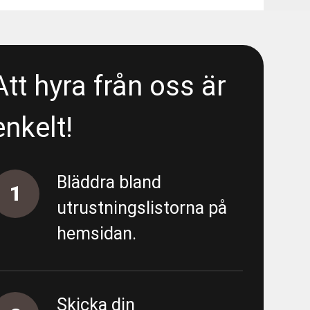
Att hyra från oss är
enkelt!
Bläddra bland
1
utrustningslistorna på
hemsidan.
Skicka din