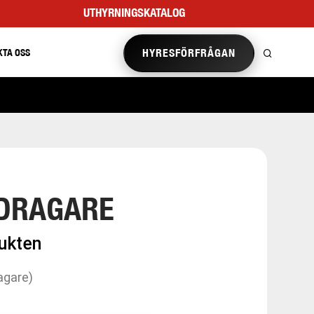
UTHYRNINGSKATALOG
HYRESFÖRFRÅGAN
KTA OSS
GDRAGARE
dukten
agare)