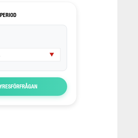
SPERIOD
▼
 HYRESFÖRFRÅGAN