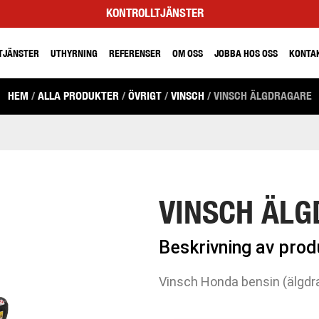
KONTROLLTJÄNSTER
TJÄNSTER
UTHYRNING
REFERENSER
OM OSS
JOBBA HOS OSS
KONTA
HEM
/
ALLA PRODUKTER
/
ÖVRIGT
/
VINSCH
/ VINSCH ÄLGDRAGARE
VINSCH ÄL
Beskrivning av pro
Vinsch Honda bensin (älgdr