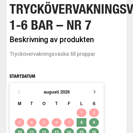
TRYCKÖVERVAKNINGS
1-6 BAR – NR 7
Beskrivning av produkten
Tryckövervakningsväska till proppar
STARTDATUM
augusti
2026
M
T
O
T
F
L
S
1
2
3
4
5
6
7
8
9
10
11
12
13
14
15
16