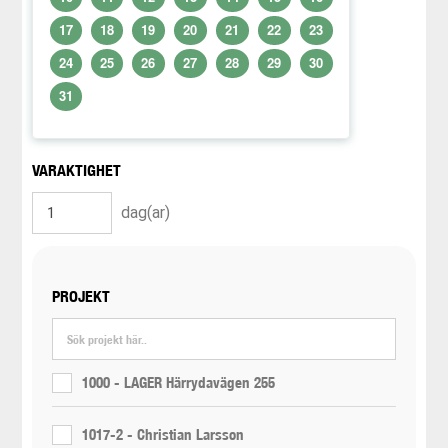
17
18
19
20
21
22
23
24
25
26
27
28
29
30
31
VARAKTIGHET
dag(ar)
PROJEKT
1000 - LAGER Härrydavägen 255
1017-2 - Christian Larsson