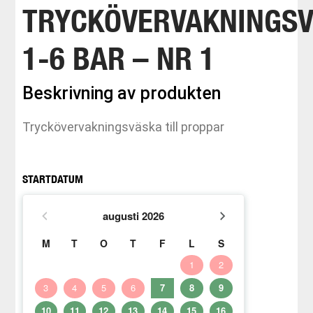
TRYCKÖVERVAKNINGS
1-6 BAR – NR 1
Beskrivning av produkten
Tryckövervakningsväska till proppar
STARTDATUM
augusti
2026
M
T
O
T
F
L
S
1
2
3
4
5
6
7
8
9
10
11
12
13
14
15
16