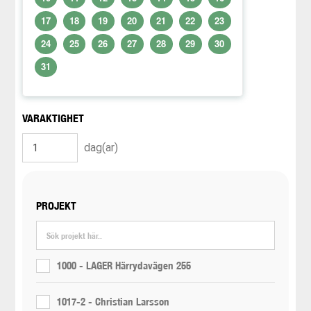
17
18
19
20
21
22
23
24
25
26
27
28
29
30
31
VARAKTIGHET
dag(ar)
PROJEKT
1000 - LAGER Härrydavägen 255
1017-2 - Christian Larsson