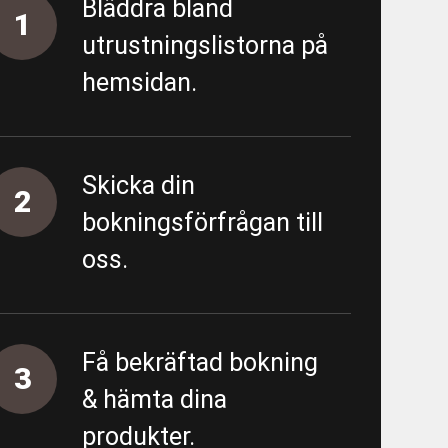
Bläddra bland
1
utrustningslistorna på
hemsidan.
- Förbipumpning Södra vägen
 - Almedal - FV/FK - URE 200586
Skicka din
- Almedal - Area 5500 - Proppning
2
bokningsförfrågan till
oss.
tning
ing övergripande
Få bekräftad bokning
3
unn
& hämta dina
produkter.