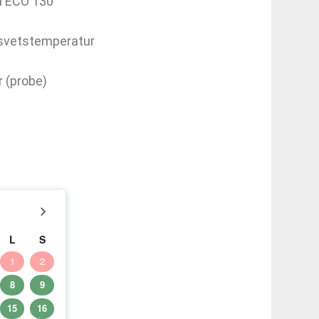
a ECO 130
 svetstemperatur
 (probe)
L
S
1
2
8
9
15
16