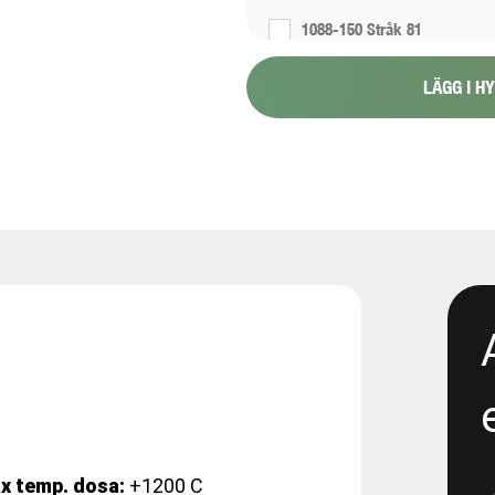
1088-150 Stråk 81
LÄGG I H
1088-151 Stråk 6
1088-154 - Proppning 800 1
1117-2 - Renta- 300 propp 4
1165-12-11 - E05 Korsvägen -
excavation
1165-12-13 - E05 Korsvägen 
Dewatering
1165-12-17 - E06 Korsvägen -
Dewatering step 2
x temp. dosa:
+1200 C