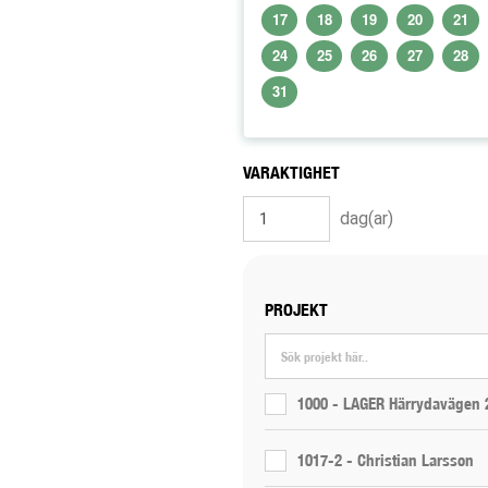
17
18
19
20
21
24
25
26
27
28
31
VARAKTIGHET
dag(ar)
PROJEKT
1000 - LAGER Härrydavägen 
1017-2 - Christian Larsson