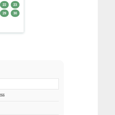
22
23
29
30
255