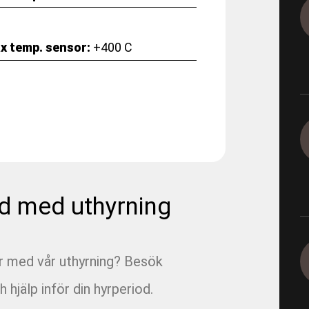
1165-5-19
x temp. sensor:
+400 C
1165-5-19 - E05 Korsvägen 
1165-9-12-1 - E05 Korsvägen
1165-9-4-2 - E05 Korsvägen 
Dagvatten 800
1290 - Ingeborns_Hyra utrus
d med uthyrning
1490-4-2 - VBG E00 Rörfilmn
1491-4-1 - VBG E01 Munkbr
ar med vår uthyrning? Besök
h hjälp inför din hyrperiod.
1491-4-6 - VBG E01 Filmning