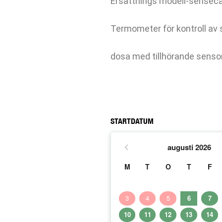
Ersättnings modell-sensec
Termometer för kontroll av
dosa med tillhörande sensor
STARTDATUM
augusti
2026
M
T
O
T
F
3
4
5
6
7
10
11
12
13
14