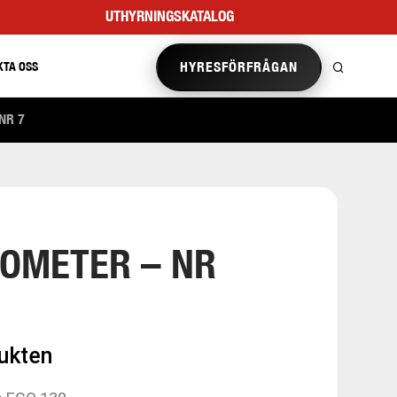
UTHYRNINGSKATALOG
HYRESFÖRFRÅGAN
KTA OSS
NR 7
OMETER – NR
dukten