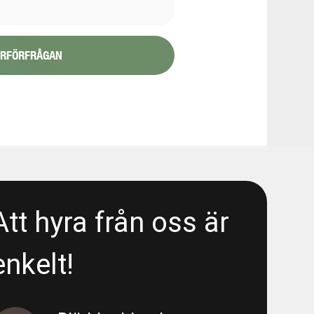
YRFÖRFRÅGAN
1/6
48080
 Liseberg/E6 - Area 5300 - Wet
Att hyra från oss är
- Liseberg/E6 - Area 5300 -
enkelt!
 Liseberg/E6 - Area 5300 - Deep