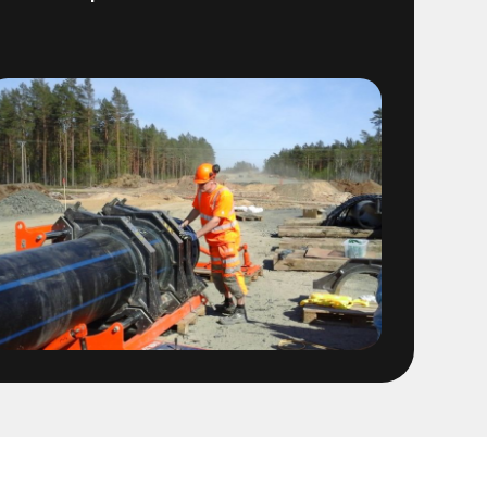
 - E01 Garantiärenden VA
/spolning Östra sidan
ten provtryckning
 1400 ledning
 Fabriker
OFA ledning fr Stena
t
sföreningen Linköping