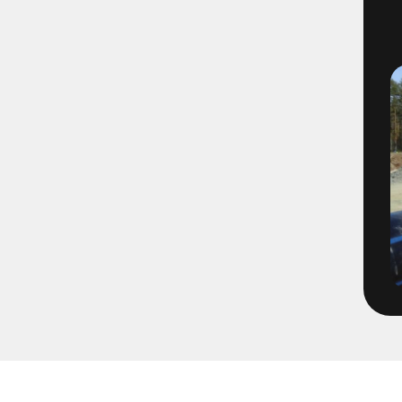
1491-4-8 - VBG E01 Filmning
1493-4-1 - VBG E03 Filmning
1495-2-1 - VBG E05 Brandvat
1496-2-4 - E06 VBG Filmning
1566-1 - Filmning Mölnlycke
1652-65
1671-1 - Tätningsplugg till 
2072-2 - Volvo TBA Brandpos
213205 - Pumpning Trädgård