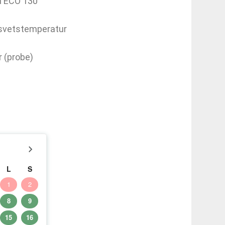
a ECO 130
 svetstemperatur
 (probe)
L
S
1
2
8
9
15
16