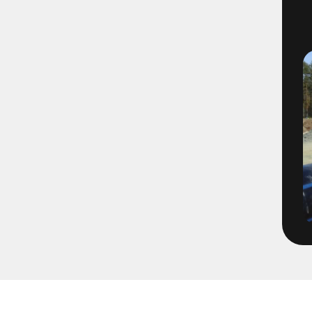
1491-4-8 - VBG E01 Filmning
1493-4-1 - VBG E03 Filmning
1495-2-1 - VBG E05 Brandvat
1496-2-4 - E06 VBG Filmning
1566-1 - Filmning Mölnlycke
1652-65
1671-1 - Tätningsplugg till 
2072-2 - Volvo TBA Brandpos
213205 - Pumpning Trädgård