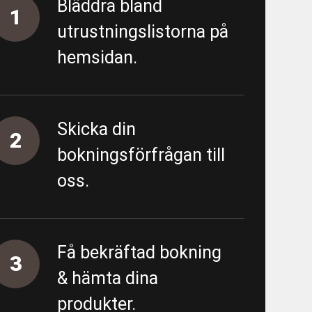
Bläddra bland
1
utrustningslistorna på
hemsidan.
- Förbipumpning Södra vägen
 - Almedal - FV/FK - URE 200586
Skicka din
- Almedal - Area 5500 - Proppning
2
bokningsförfrågan till
oss.
tning
ing övergripande
Få bekräftad bokning
3
unn
& hämta dina
produkter.