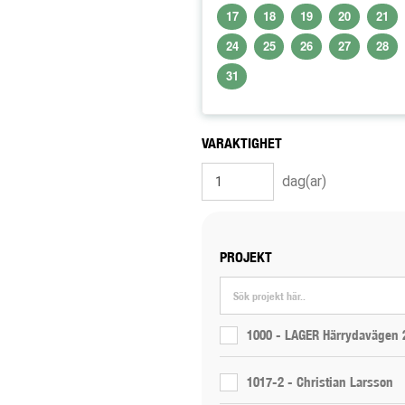
17
18
19
20
21
24
25
26
27
28
31
VARAKTIGHET
dag(ar)
PROJEKT
1000 - LAGER Härrydavägen 
1017-2 - Christian Larsson