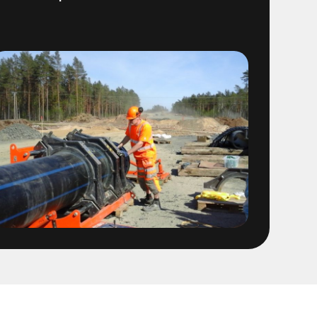
 - E01 Garantiärenden VA
/spolning Östra sidan
ten provtryckning
 1400 ledning
 Fabriker
OFA ledning fr Stena
t
sföreningen Linköping