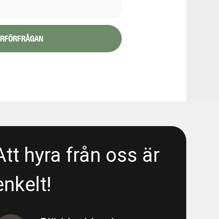
YRFÖRFRÅGAN
1/6
48080
 Liseberg/E6 - Area 5300 - Wet
Att hyra från oss är
- Liseberg/E6 - Area 5300 -
enkelt!
 Liseberg/E6 - Area 5300 - Deep