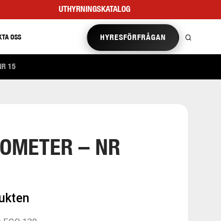
UTHYRNINGSKATALOG
HYRESFÖRFRÅGAN
KTA OSS
NR 15
OMETER – NR
dukten