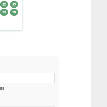
22
23
29
30
255