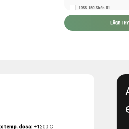
1088-150 Stråk 81
LÄGG I H
1088-151 Stråk 6
1088-154 - Proppning 800 1
1117-2 - Renta- 300 propp 4
1165-12-11 - E05 Korsvägen -
excavation
1165-12-13 - E05 Korsvägen 
Dewatering
1165-12-17 - E06 Korsvägen -
Dewatering step 2
x temp. dosa:
+1200 C