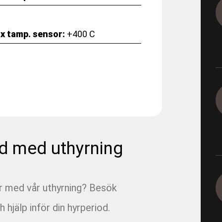
1165-5-19
x tamp. sensor:
+400 C
1165-5-19 - E05 Korsvägen 
1165-9-12-1 - E05 Korsvägen
1165-9-4-2 - E05 Korsvägen 
Dagvatten 800
1290 - Ingeborns_Hyra utrus
d med uthyrning
1490-4-2 - VBG E00 Rörfilmn
1491-4-1 - VBG E01 Munkbr
ar med vår uthyrning? Besök
h hjälp inför din hyrperiod.
1491-4-6 - VBG E01 Filmning