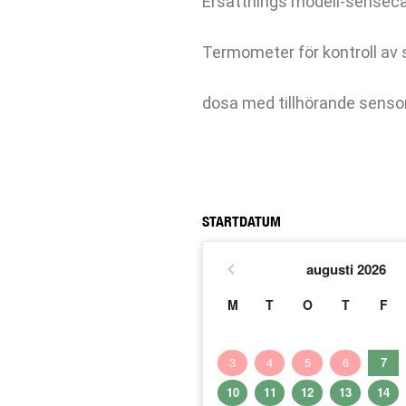
Ersättnings modell-sensec
Termometer för kontroll av
dosa med tillhörande sensor
STARTDATUM
augusti
2026
M
T
O
T
F
3
4
5
6
7
10
11
12
13
14