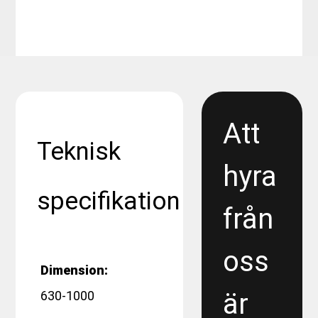
Att
Teknisk
hyra
specifikation
från
oss
Dimension:
är
630-1000