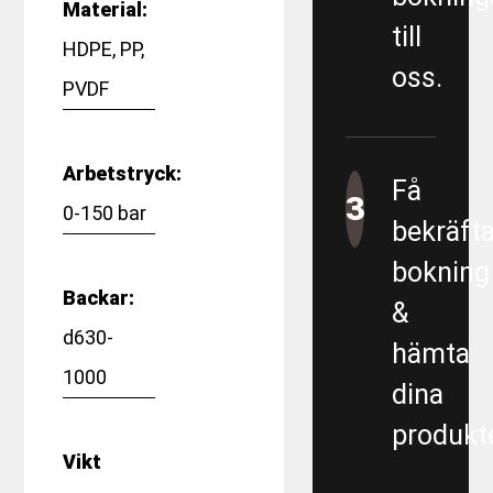
Material:
till
HDPE, PP,
oss.
PVDF
Arbetstryck:
Få
3
0-150 bar
bekräft
bokning
Backar:
&
d630-
hämta
1000
dina
produkte
Vikt