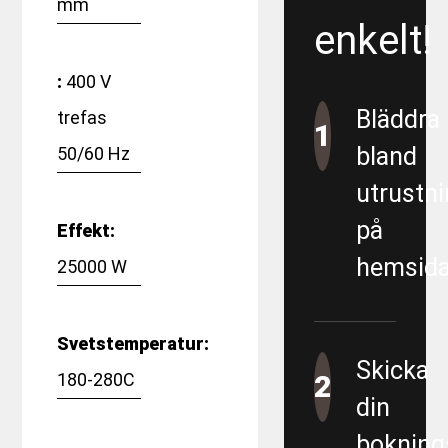
mm
enkelt!
:
400 V
Bläddra
trefas
1
bland
50/60 Hz
utrustni
på
Effekt:
hemsida
25000 W
Svetstemperatur:
Skicka
180-280C
2
din
bokning