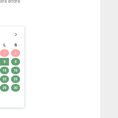
våra andra.
L
S
1
2
8
9
15
16
22
23
29
30