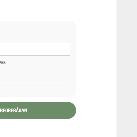
255
YRFÖRFRÅGAN
1/6