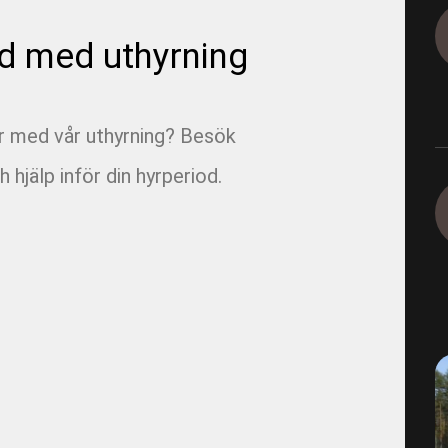
1165-9-4-2 - E05 Korsvägen 
d med uthyrning
Dagvatten 800
1290 - Ingeborns_Hyra utrus
ar med vår uthyrning? Besök
1490-4-2 - VBG E00 Rörfilmn
h hjälp inför din hyrperiod.
1491-4-1 - VBG E01 Munkbr
1491-4-6 - VBG E01 Filmning
1491-4-8 - VBG E01 Filmning
1493-4-1 - VBG E03 Filmning
1495-2-1 - VBG E05 Brandvat