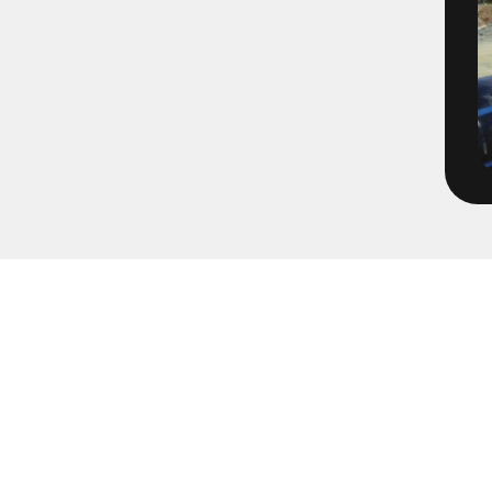
1496-2-4 - E06 VBG Filmning
1566-1 - Filmning Mölnlycke
1652-65
1671-1 - Tätningsplugg till 
2072-2 - Volvo TBA Brandpos
213205 - Pumpning Trädgård
2203 - Multihall Ljung
2203 - Multihall Ljungby
2213- Gärdesområdet