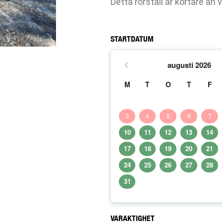
Detta rörställ är kortare än 
STARTDATUM
augusti
2026
M
T
O
T
F
3
4
5
6
7
10
11
12
13
14
17
18
19
20
21
24
25
26
27
28
31
VARAKTIGHET