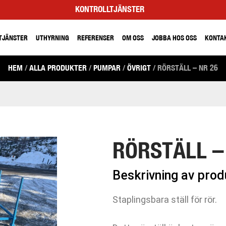
KONTROLLTJÄNSTER
TJÄNSTER
UTHYRNING
REFERENSER
OM OSS
JOBBA HOS OSS
KONTA
HEM
/
ALLA PRODUKTER
/
PUMPAR
/
ÖVRIGT
/ RÖRSTÄLL – NR 26
RÖRSTÄLL –
Beskrivning av pro
Staplingsbara ställ för rör.