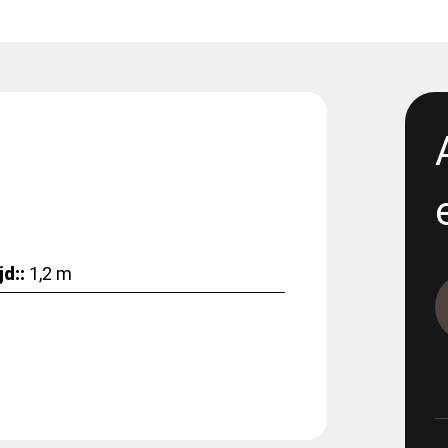
1117-2 - Renta- 300 propp 4
1165-12-11 - E05 Korsvägen -
excavation
1165-12-13 - E05 Korsvägen 
Dewatering
1165-12-17 - E06 Korsvägen -
Dewatering step 2
d::
1,2 m
1165-5-19
1165-5-19 - E05 Korsvägen 
1165-9-12-1 - E05 Korsvägen