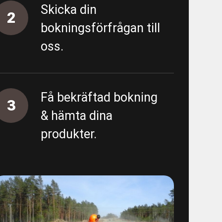
Skicka din
- Almedal - Area 5500 - Proppning
2
bokningsförfrågan till
oss.
tning
ing övergripande
Få bekräftad bokning
3
unn
& hämta dina
produkter.
 - E01 Garantiärenden VA
/spolning Östra sidan
ten provtryckning