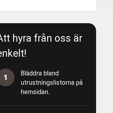
48080
 Liseberg/E6 - Area 5300 - Wet
Att hyra från oss är
- Liseberg/E6 - Area 5300 -
enkelt!
 Liseberg/E6 - Area 5300 - Deep
Bläddra bland
1
utrustningslistorna på
hemsidan.
- Förbipumpning Södra vägen
 - Almedal - FV/FK - URE 200586