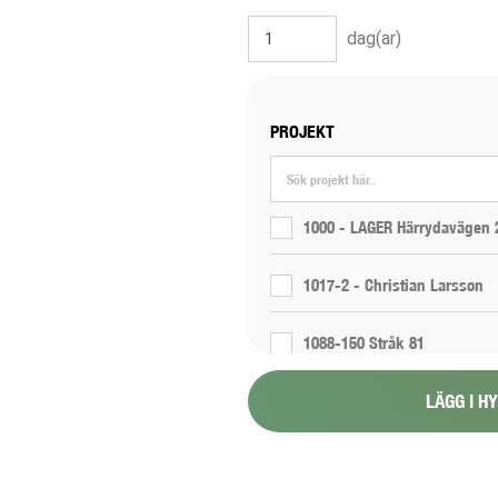
dag(ar)
PROJEKT
1000 - LAGER Härrydavägen 
1017-2 - Christian Larsson
1088-150 Stråk 81
LÄGG I H
1088-151 Stråk 6
1088-154 - Proppning 800 1