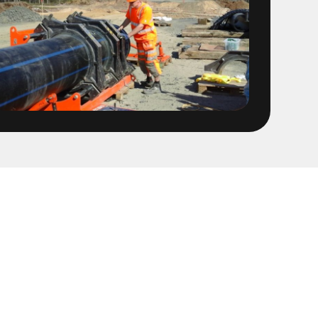
 1400 ledning
 Fabriker
OFA ledning fr Stena
t
sföreningen Linköping