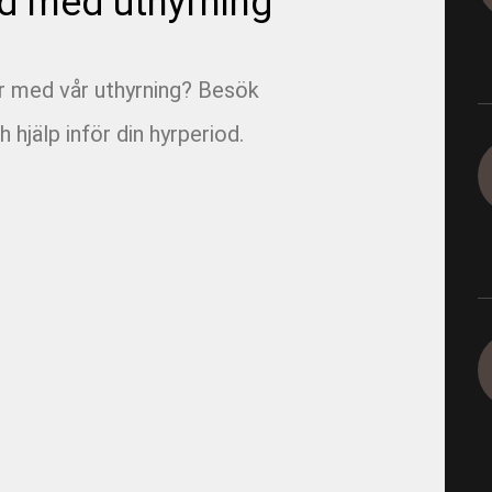
d med uthyrning
1165-5-19 - E05 Korsvägen 
1165-9-12-1 - E05 Korsvägen
ar med vår uthyrning? Besök
1165-9-4-2 - E05 Korsvägen 
h hjälp inför din hyrperiod.
Dagvatten 800
1290 - Ingeborns_Hyra utrus
1490-4-2 - VBG E00 Rörfilmn
1491-4-1 - VBG E01 Munkbr
1491-4-6 - VBG E01 Filmning
1491-4-8 - VBG E01 Filmning