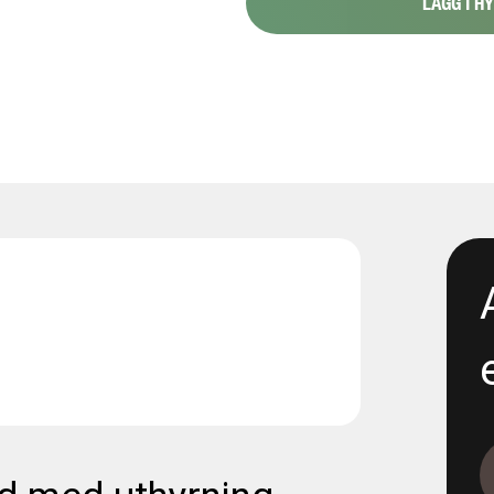
LÄGG I H
1088-151 Stråk 6
1088-154 - Proppning 800 1
1117-2 - Renta- 300 propp 4
1165-12-11 - E05 Korsvägen -
excavation
1165-12-13 - E05 Korsvägen 
Dewatering
1165-12-17 - E06 Korsvägen -
Dewatering step 2
1165-5-19