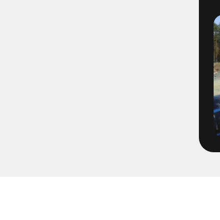
1493-4-1 - VBG E03 Filmning
1495-2-1 - VBG E05 Brandvat
1496-2-4 - E06 VBG Filmning
1566-1 - Filmning Mölnlycke
1652-65
1671-1 - Tätningsplugg till 
2072-2 - Volvo TBA Brandpos
213205 - Pumpning Trädgård
2203 - Multihall Ljung