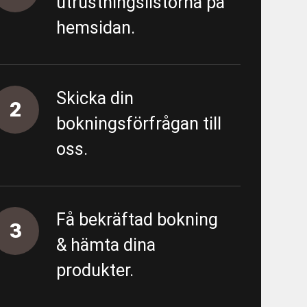
utrustningslistorna på
- Förbipumpning Södra vägen
hemsidan.
 - Almedal - FV/FK - URE 200586
- Almedal - Area 5500 - Proppning
Skicka din
2
bokningsförfrågan till
tning
oss.
ing övergripande
unn
Få bekräftad bokning
3
& hämta dina
produkter.
 - E01 Garantiärenden VA