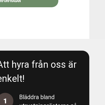
YRFÖRFRÅGAN
1/6
48080
 Liseberg/E6 - Area 5300 - Wet
- Liseberg/E6 - Area 5300 -
Att hyra från oss är
enkelt!
 Liseberg/E6 - Area 5300 - Deep
Bläddra bland
1