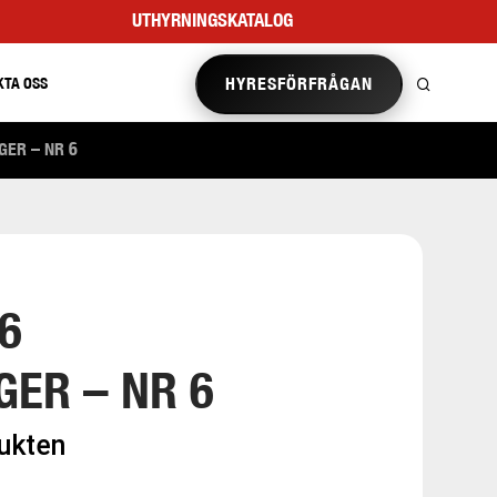
UTHYRNINGSKATALOG
HYRESFÖRFRÅGAN
KTA OSS
GER – NR 6
6
ER – NR 6
dukten