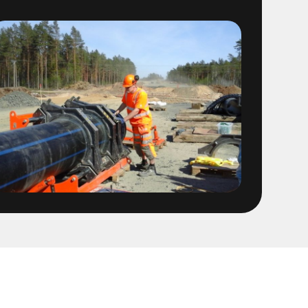
/spolning Östra sidan
ten provtryckning
 1400 ledning
 Fabriker
OFA ledning fr Stena
t
sföreningen Linköping