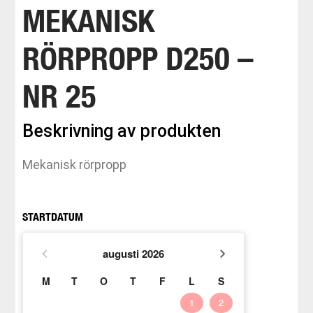
MEKANISK
RÖRPROPP D250 –
NR 25
Beskrivning av produkten
Mekanisk rörpropp
STARTDATUM
augusti
2026
M
T
O
T
F
L
S
1
2