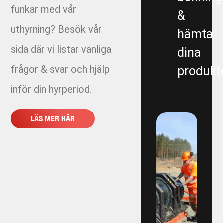
funkar med vår
&
1671-1 - Tätningsplugg till OFA ledning fr Stena
uthyrning? Besök vår
hämta
sida där vi listar vanliga
dina
2072-2 - Volvo TBA Brandpost
frågor & svar och hjälp
produkte
213205 - Pumpning Trädgårdsföreningen
inför din hyrperiod.
Linköping
2203 - Multihall Ljung
LÄS MER HÄR
2203 - Multihall Ljungby
2213- Gärdesområdet
2240 - Öjersjö
2241 – DPU Knektadammen