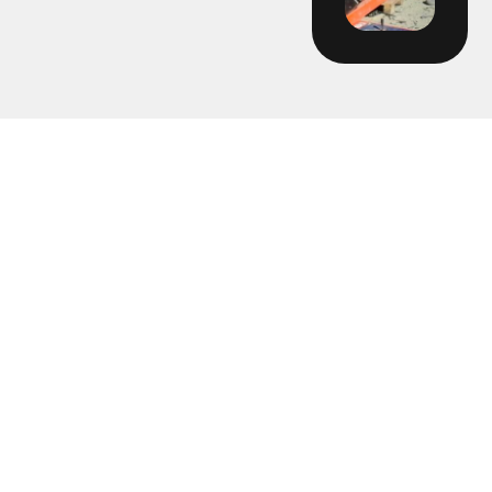
2247 - Hyra stumsvets Skanska
2250 - Ovalen
2255 - Bergåsen
2258 Hyra hyvel 160 Gentab
2278 - Hyra rörpropp VBG spolservice
2310 - Ramavtal Fjärrkyla Varberg
2310-14 Holmagärde
2310-15 Matilda Ranch Allé etapp 2