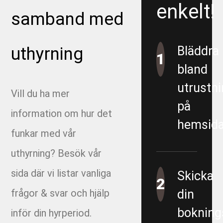
enkelt!
URE 200586
samband med
1165-9-4-2 - E05 Korsvägen - Almedal - Area 5500 -
uthyrning
Bläddra
Proppning Dagvatten 800
1
bland
1290 - Ingeborns_Hyra utrustning
utrustni
Vill du ha mer
1490-4-2 - VBG E00 Rörfilmning övergripande
på
information om hur det
hemsida
1491-4-1 - VBG E01 Munkbrunn
funkar med vår
uthyrning? Besök vår
1491-4-6 - VBG E01 Filmning
sida där vi listar vanliga
Skicka
1491-4-8 - VBG E01 Filmning - E01 Garantiärenden
2
frågor & svar och hjälp
din
VA
bokning
inför din hyrperiod.
1493-4-1 - VBG E03 Filmning/spolning Östra sidan