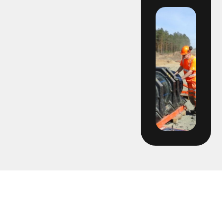
2203 - Multihall Ljungby
2213- Gärdesområdet
2240 - Öjersjö
2241 – DPU Knektadammen
2247 - Hyra stumsvets Skanska
2250 - Ovalen
2255 - Bergåsen
2258 Hyra hyvel 160 Gentab