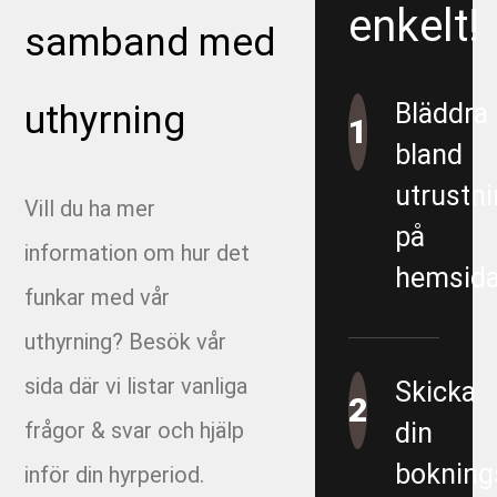
enkelt!
URE 200586
samband med
1165-9-4-2 - E05 Korsvägen - Almedal - Area 5500 -
uthyrning
Bläddra
Proppning Dagvatten 800
1
bland
1290 - Ingeborns_Hyra utrustning
utrustni
Vill du ha mer
1490-4-2 - VBG E00 Rörfilmning övergripande
på
information om hur det
hemsida
1491-4-1 - VBG E01 Munkbrunn
funkar med vår
uthyrning? Besök vår
1491-4-6 - VBG E01 Filmning
sida där vi listar vanliga
Skicka
1491-4-8 - VBG E01 Filmning - E01 Garantiärenden
2
frågor & svar och hjälp
din
VA
bokning
inför din hyrperiod.
1493-4-1 - VBG E03 Filmning/spolning Östra sidan