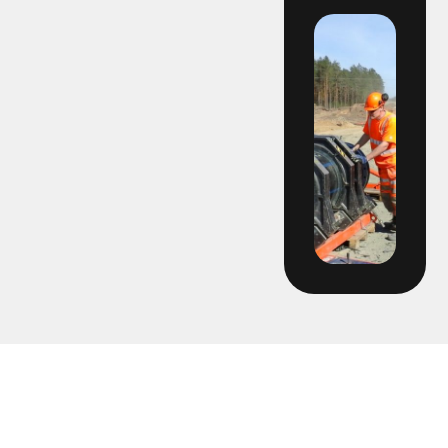
2203 - Multihall Ljungby
2213- Gärdesområdet
2240 - Öjersjö
2241 – DPU Knektadammen
2247 - Hyra stumsvets Skanska
2250 - Ovalen
2255 - Bergåsen
2258 Hyra hyvel 160 Gentab