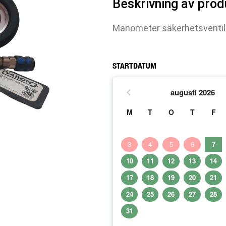
Beskrivning av pro
Manometer säkerhetsventil
STARTDATUM
augusti
2026
M
T
O
T
F
3
4
5
6
7
10
11
12
13
14
17
18
19
20
21
24
25
26
27
28
31