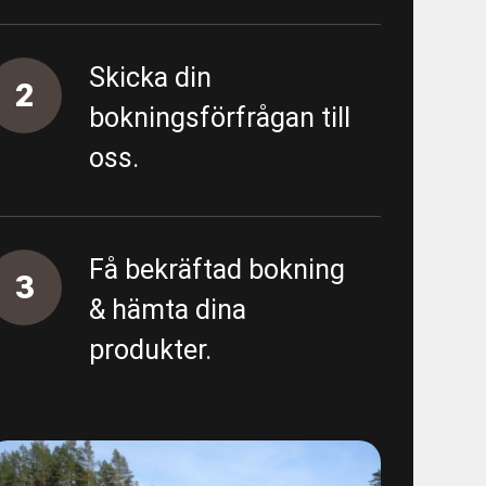
 - Almedal - FV/FK - URE 200586
Skicka din
- Almedal - Area 5500 - Proppning
2
bokningsförfrågan till
oss.
tning
ing övergripande
Få bekräftad bokning
3
unn
& hämta dina
produkter.
 - E01 Garantiärenden VA
/spolning Östra sidan