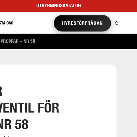
UTHYRNINGSKATALOG
HYRESFÖRFRÅGAN
KTA OSS
PROPPAR – NR 58
R
ENTIL FÖR
NR 58