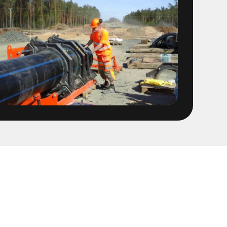
ten provtryckning
 1400 ledning
 Fabriker
OFA ledning fr Stena
t
sföreningen Linköping