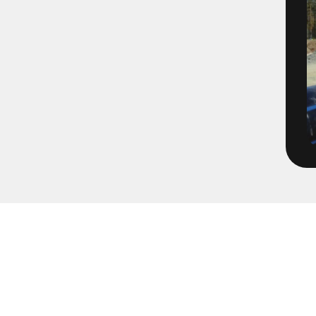
1495-2-1 - VBG E05 Brandvat
1496-2-4 - E06 VBG Filmning
1566-1 - Filmning Mölnlycke
1652-65
1671-1 - Tätningsplugg till 
2072-2 - Volvo TBA Brandpos
213205 - Pumpning Trädgård
2203 - Multihall Ljung
2203 - Multihall Ljungby