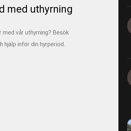
d med uthyrning
1165-9-12-1 - E05 Korsvägen
1165-9-4-2 - E05 Korsvägen 
Dagvatten 800
ar med vår uthyrning? Besök
h hjälp inför din hyrperiod.
1290 - Ingeborns_Hyra utrus
1490-4-2 - VBG E00 Rörfilmn
1491-4-1 - VBG E01 Munkbr
1491-4-6 - VBG E01 Filmning
1491-4-8 - VBG E01 Filmning
1493-4-1 - VBG E03 Filmning