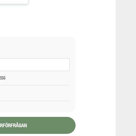
255
YRFÖRFRÅGAN