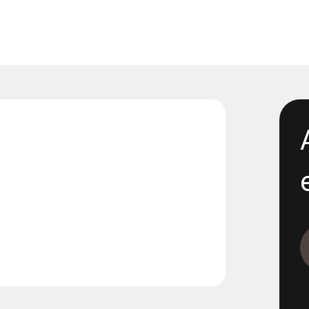
1088-154 - Proppning 800 1
1117-2 - Renta- 300 propp 4
1165-12-11 - E05 Korsvägen -
excavation
1165-12-13 - E05 Korsvägen 
Dewatering
1165-12-17 - E06 Korsvägen -
Dewatering step 2
1165-5-19
1165-5-19 - E05 Korsvägen 