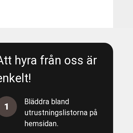
1/6
48080
 Liseberg/E6 - Area 5300 - Wet
Att hyra från oss är
- Liseberg/E6 - Area 5300 -
enkelt!
 Liseberg/E6 - Area 5300 - Deep
Bläddra bland
1
utrustningslistorna på
hemsidan.
- Förbipumpning Södra vägen