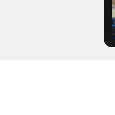
1496-2-4 - E06 VBG Filmning
1566-1 - Filmning Mölnlycke
1652-65
1671-1 - Tätningsplugg till 
2072-2 - Volvo TBA Brandpos
213205 - Pumpning Trädgård
2203 - Multihall Ljung
2203 - Multihall Ljungby
2213- Gärdesområdet