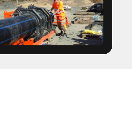
 1400 ledning
 Fabriker
OFA ledning fr Stena
t
sföreningen Linköping