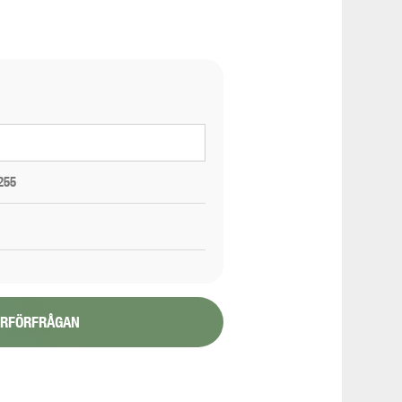
255
YRFÖRFRÅGAN
1/6