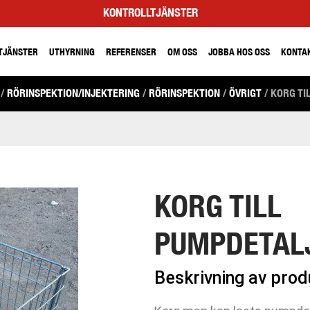
KONTROLLTJÄNSTER
TJÄNSTER
UTHYRNING
REFERENSER
OM OSS
JOBBA HOS OSS
KONTA
/
RÖRINSPEKTION/INJEKTERING
/
RÖRINSPEKTION
/
ÖVRIGT
/ KORG TI
KORG TILL
PUMPDETALJ
Beskrivning av pro