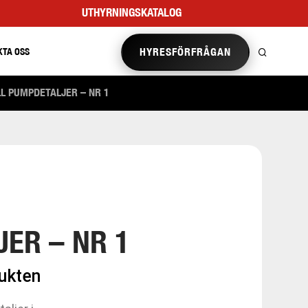
UTHYRNINGSKATALOG
HYRESFÖRFRÅGAN
KTA OSS
LL PUMPDETALJER – NR 1
ER – NR 1
dukten