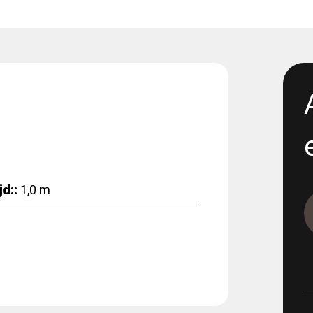
1117-2 - Renta- 300 propp 4
1165-12-11 - E05 Korsvägen -
excavation
1165-12-13 - E05 Korsvägen 
Dewatering
1165-12-17 - E06 Korsvägen -
Dewatering step 2
d::
1,0 m
1165-5-19
1165-5-19 - E05 Korsvägen 
1165-9-12-1 - E05 Korsvägen