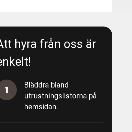
48080
 Liseberg/E6 - Area 5300 - Wet
Att hyra från oss är
- Liseberg/E6 - Area 5300 -
enkelt!
 Liseberg/E6 - Area 5300 - Deep
Bläddra bland
1
utrustningslistorna på
hemsidan.
- Förbipumpning Södra vägen
 - Almedal - FV/FK - URE 200586