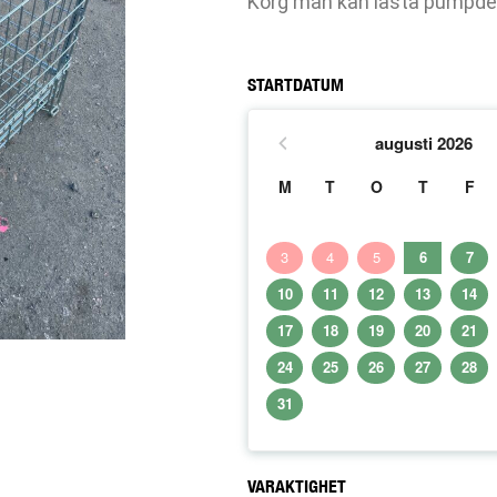
Korg man kan lasta pumpdeta
STARTDATUM
augusti
2026
M
T
O
T
F
3
4
5
6
7
10
11
12
13
14
17
18
19
20
21
24
25
26
27
28
31
VARAKTIGHET