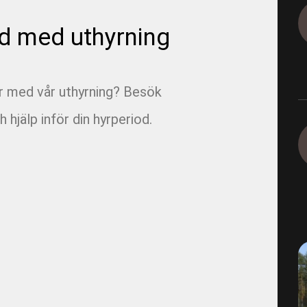
1165-9-4-2 - E05 Korsvägen 
d med uthyrning
Dagvatten 800
1290 - Ingeborns_Hyra utrus
ar med vår uthyrning? Besök
1490-4-2 - VBG E00 Rörfilmn
h hjälp inför din hyrperiod.
1491-4-1 - VBG E01 Munkbr
1491-4-6 - VBG E01 Filmning
1491-4-8 - VBG E01 Filmning
1493-4-1 - VBG E03 Filmning
1495-2-1 - VBG E05 Brandvat