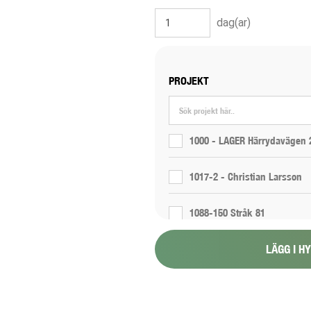
dag(ar)
PROJEKT
1000 - LAGER Härrydavägen 
1017-2 - Christian Larsson
1088-150 Stråk 81
LÄGG I H
1088-151 Stråk 6
1088-154 - Proppning 800 1