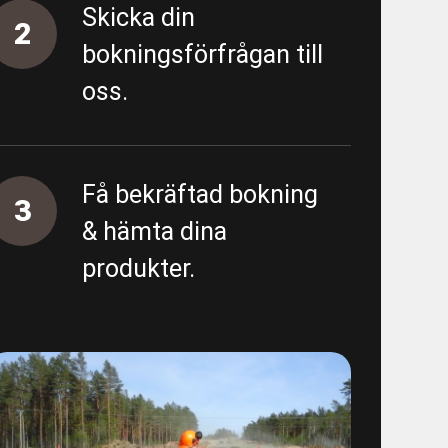
Skicka din
- Almedal - Area 5500 - Proppning
2
bokningsförfrågan till
oss.
tning
ing övergripande
Få bekräftad bokning
3
unn
& hämta dina
produkter.
 - E01 Garantiärenden VA
/spolning Östra sidan
ten provtryckning