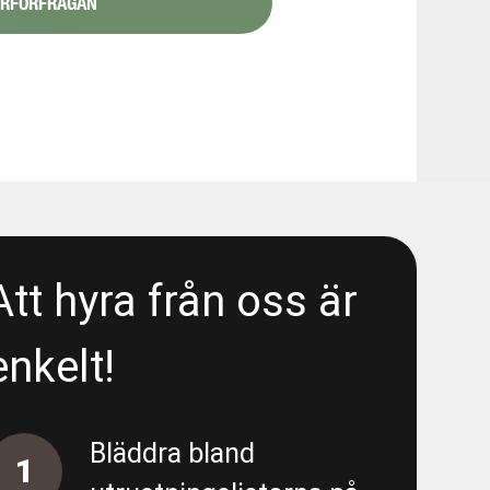
YRFÖRFRÅGAN
1/6
48080
 Liseberg/E6 - Area 5300 - Wet
- Liseberg/E6 - Area 5300 -
Att hyra från oss är
enkelt!
 Liseberg/E6 - Area 5300 - Deep
Bläddra bland
1