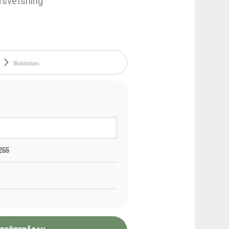
svetsning
255