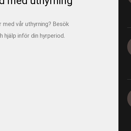
d med uthyrning
1165-5-19 - E05 Korsvägen 
1165-9-12-1 - E05 Korsvägen
ar med vår uthyrning? Besök
1165-9-4-2 - E05 Korsvägen 
h hjälp inför din hyrperiod.
Dagvatten 800
1290 - Ingeborns_Hyra utrus
1490-4-2 - VBG E00 Rörfilmn
1491-4-1 - VBG E01 Munkbr
1491-4-6 - VBG E01 Filmning
1491-4-8 - VBG E01 Filmning