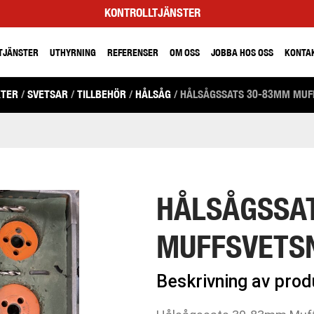
KONTROLLTJÄNSTER
TJÄNSTER
UTHYRNING
REFERENSER
OM OSS
JOBBA HOS OSS
KONTA
KTER
/
SVETSAR
/
TILLBEHÖR
/
HÅLSÅG
/ HÅLSÅGSSATS 30-83MM MUFF
HÅLSÅGSSA
MUFFSVETSN
Beskrivning av pro