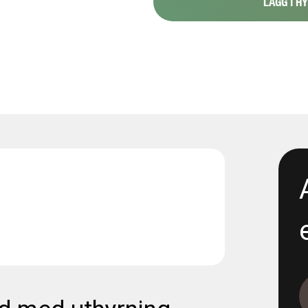
LÄGG I H
1088-151 Stråk 6
1088-154 - Proppning 800 1
1117-2 - Renta- 300 propp 4
1165-12-11 - E05 Korsvägen -
excavation
1165-12-13 - E05 Korsvägen 
Dewatering
1165-12-17 - E06 Korsvägen -
Dewatering step 2
1165-5-19