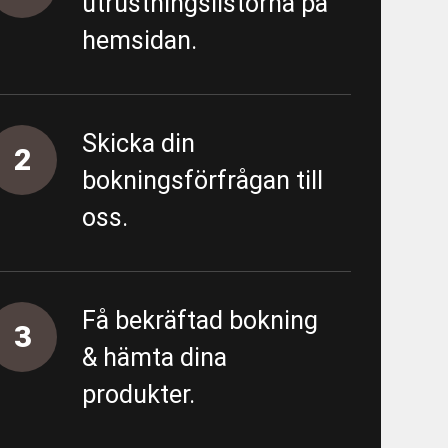
utrustningslistorna på
- Förbipumpning Södra vägen
hemsidan.
 - Almedal - FV/FK - URE 200586
- Almedal - Area 5500 - Proppning
Skicka din
2
bokningsförfrågan till
tning
oss.
ing övergripande
unn
Få bekräftad bokning
3
& hämta dina
produkter.
 - E01 Garantiärenden VA