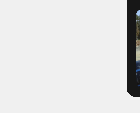
1493-4-1 - VBG E03 Filmning
1495-2-1 - VBG E05 Brandvat
1496-2-4 - E06 VBG Filmning
1566-1 - Filmning Mölnlycke
1652-65
1671-1 - Tätningsplugg till 
2072-2 - Volvo TBA Brandpos
213205 - Pumpning Trädgård
2203 - Multihall Ljung