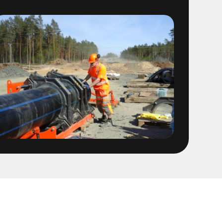
/spolning Östra sidan
ten provtryckning
 1400 ledning
 Fabriker
OFA ledning fr Stena
t
sföreningen Linköping