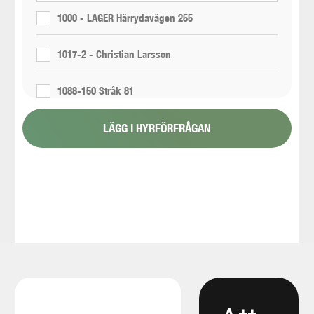
1000 - LAGER Härrydavägen 255
1017-2 - Christian Larsson
1088-150 Stråk 81
LÄGG I HYRFÖRFRÅGAN
1088-151 Stråk 6
1088-154 - Proppning 800 11/6
1117-2 - Renta- 300 propp 448080
1165-12-11 - E05 Korsvägen - Liseberg/E6 - Area
5300 - Wet excavation
1165-12-13 - E05 Korsvägen - Liseberg/E6 - Area