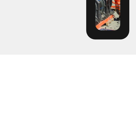
2241 – DPU Knektadammen
2247 - Hyra stumsvets Skanska
2250 - Ovalen
2255 - Bergåsen
2258 Hyra hyvel 160 Gentab
2278 - Hyra rörpropp VBG spolservice
2310 - Ramavtal Fjärrkyla Varberg
2310-14 Holmagärde