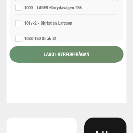
1000 - LAGER Härrydavägen 255
1017-2 - Christian Larsson
1088-150 Stråk 81
LÄGG I HYRFÖRFRÅGAN
1088-151 Stråk 6
1088-154 - Proppning 800 11/6
1117-2 - Renta- 300 propp 448080
1165-12-11 - E05 Korsvägen - Liseberg/E6 - Area
5300 - Wet excavation
1165-12-13 - E05 Korsvägen - Liseberg/E6 - Area