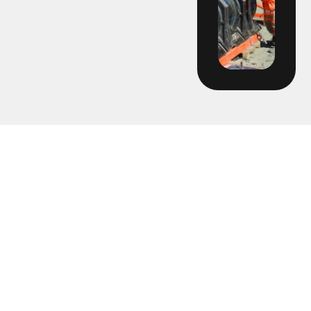
2241 – DPU Knektadammen
2247 - Hyra stumsvets Skanska
2250 - Ovalen
2255 - Bergåsen
2258 Hyra hyvel 160 Gentab
2278 - Hyra rörpropp VBG spolservice
2310 - Ramavtal Fjärrkyla Varberg
2310-14 Holmagärde