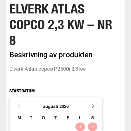
ELVERK ATLAS
COPCO 2,3 KW – NR
8
Beskrivning av produkten
Elverk Atlas copco P2500i 2,3 kw
STARTDATUM
augusti
2026
M
T
O
T
F
L
S
1
2