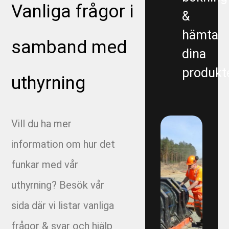
Vanliga frågor i
&
1671-1 - Tätningsplugg till OFA ledning fr Stena
hämta
samband med
dina
2072-2 - Volvo TBA Brandpost
produkte
uthyrning
213205 - Pumpning Trädgårdsföreningen
Linköping
2203 - Multihall Ljung
Vill du ha mer
information om hur det
2203 - Multihall Ljungby
funkar med vår
2213- Gärdesområdet
uthyrning? Besök vår
2240 - Öjersjö
sida där vi listar vanliga
frågor & svar och hjälp
2241 – DPU Knektadammen