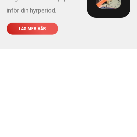
inför din hyrperiod.
2247 - Hyra stumsvets Skanska
LÄS MER HÄR
2250 - Ovalen
2255 - Bergåsen
2258 Hyra hyvel 160 Gentab
2278 - Hyra rörpropp VBG spolservice
2310 - Ramavtal Fjärrkyla Varberg
2310-14 Holmagärde
2310-15 Matilda Ranch Allé etapp 2