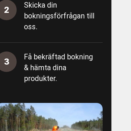
Skicka din
- Almedal - Area 5500 - Proppning
2
bokningsförfrågan till
oss.
tning
ing övergripande
Få bekräftad bokning
3
unn
& hämta dina
produkter.
 - E01 Garantiärenden VA
/spolning Östra sidan
ten provtryckning