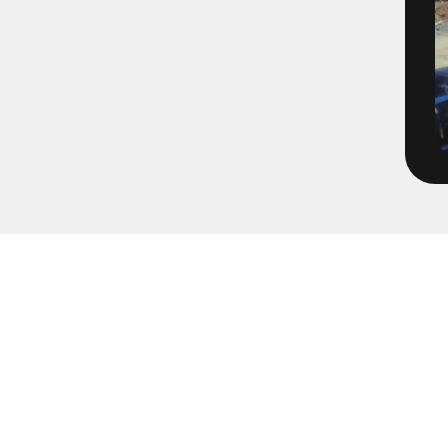
1496-2-4 - E06 VBG Filmning
1566-1 - Filmning Mölnlycke
1652-65
1671-1 - Tätningsplugg till 
2072-2 - Volvo TBA Brandpos
213205 - Pumpning Trädgård
2203 - Multihall Ljung
2203 - Multihall Ljungby
2213- Gärdesområdet