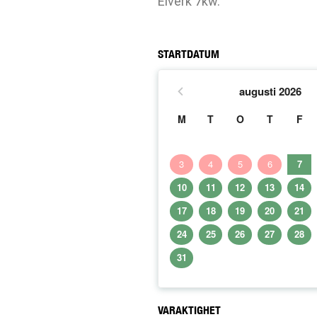
Elverk 7kw.
STARTDATUM
augusti
2026
M
T
O
T
F
3
4
5
6
7
10
11
12
13
14
17
18
19
20
21
24
25
26
27
28
31
VARAKTIGHET