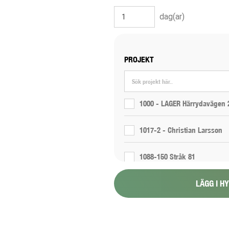
dag(ar)
PROJEKT
1000 - LAGER Härrydavägen 
1017-2 - Christian Larsson
1088-150 Stråk 81
LÄGG I H
1088-151 Stråk 6
1088-154 - Proppning 800 1