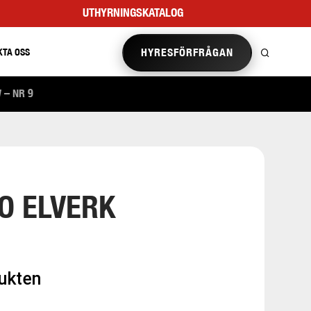
UTHYRNINGSKATALOG
HYRESFÖRFRÅGAN
KTA OSS
 – NR 9
O ELVERK
dukten