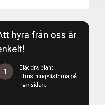
48080
 Liseberg/E6 - Area 5300 - Wet
Att hyra från oss är
- Liseberg/E6 - Area 5300 -
enkelt!
 Liseberg/E6 - Area 5300 - Deep
Bläddra bland
1
utrustningslistorna på
hemsidan.
- Förbipumpning Södra vägen
 - Almedal - FV/FK - URE 200586