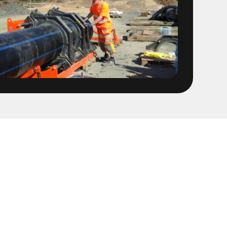
 1400 ledning
 Fabriker
OFA ledning fr Stena
t
sföreningen Linköping