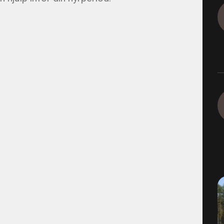
1165-9-4-2 - E05 Korsvägen 
Dagvatten 800
1290 - Ingeborns_Hyra utrus
1490-4-2 - VBG E00 Rörfilmn
1491-4-1 - VBG E01 Munkbr
1491-4-6 - VBG E01 Filmning
1491-4-8 - VBG E01 Filmning
1493-4-1 - VBG E03 Filmning
1495-2-1 - VBG E05 Brandvat