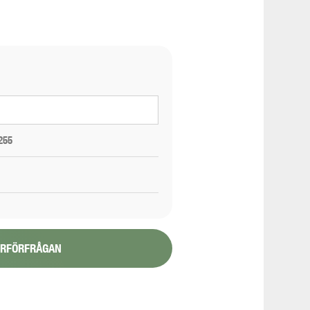
255
YRFÖRFRÅGAN
1/6