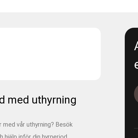
1117-2 - Renta- 300 propp 4
1165-12-11 - E05 Korsvägen -
excavation
1165-12-13 - E05 Korsvägen 
Dewatering
1165-12-17 - E06 Korsvägen -
Dewatering step 2
1165-5-19
d med uthyrning
1165-5-19 - E05 Korsvägen 
ar med vår uthyrning? Besök
1165-9-12-1 - E05 Korsvägen
h hjälp inför din hyrperiod.