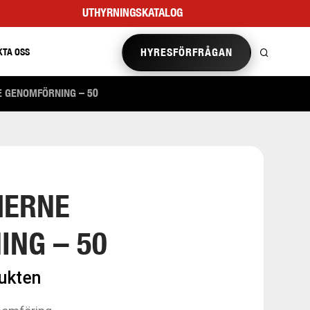
UTHYRNINGSKATALOG
HYRESFÖRFRÅGAN
KTA OSS
E GENOMFÖRNING – 50
HERNE
NG – 50
dukten