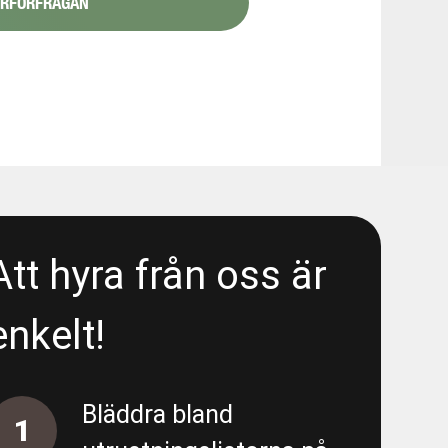
YRFÖRFRÅGAN
1/6
48080
 Liseberg/E6 - Area 5300 - Wet
- Liseberg/E6 - Area 5300 -
Att hyra från oss är
enkelt!
 Liseberg/E6 - Area 5300 - Deep
Bläddra bland
1