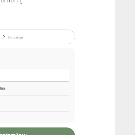
nomföring
255