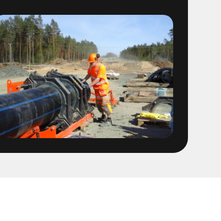
/spolning Östra sidan
ten provtryckning
 1400 ledning
 Fabriker
OFA ledning fr Stena
t
sföreningen Linköping