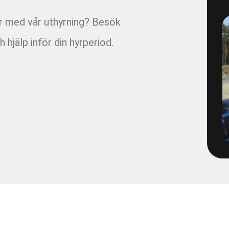
1493-4-1 - VBG E03 Filmning
ar med vår uthyrning? Besök
1495-2-1 - VBG E05 Brandvat
h hjälp inför din hyrperiod.
1496-2-4 - E06 VBG Filmning
1566-1 - Filmning Mölnlycke
1652-65
1671-1 - Tätningsplugg till 
2072-2 - Volvo TBA Brandpos
213205 - Pumpning Trädgård
2203 - Multihall Ljung