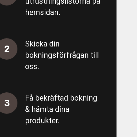
utrustningslistorna på
- Förbipumpning Södra vägen
hemsidan.
 - Almedal - FV/FK - URE 200586
- Almedal - Area 5500 - Proppning
Skicka din
2
bokningsförfrågan till
tning
oss.
ing övergripande
unn
Få bekräftad bokning
3
& hämta dina
produkter.
 - E01 Garantiärenden VA