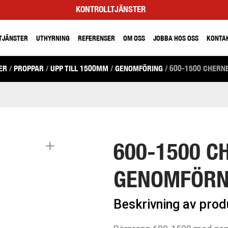
KONTROLLTJÄNSTER
TJÄNSTER
UTHYRNING
REFERENSER
OM OSS
JOBBA HOS OSS
KONTA
ER
/
PROPPAR
/
UPP TILL 1500MM
/
GENOMFÖRING
/ 600-1500 CHERN
600-1500 C
GENOMFÖRNI
Beskrivning av pro