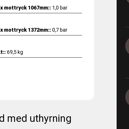
1165-5-19 - E05 Korsvägen 
x mottryck 1067mm::
1,0 bar
1165-9-12-1 - E05 Korsvägen
x mottryck 1372mm::
0,7 bar
1165-9-4-2 - E05 Korsvägen 
Dagvatten 800
t::
69,5 kg
1290 - Ingeborns_Hyra utrus
1490-4-2 - VBG E00 Rörfilmn
1491-4-1 - VBG E01 Munkbr
1491-4-6 - VBG E01 Filmning
d med uthyrning
1491-4-8 - VBG E01 Filmning