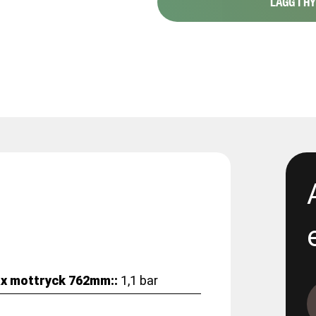
LÄGG I H
1088-151 Stråk 6
1088-154 - Proppning 800 1
1117-2 - Renta- 300 propp 4
1165-12-11 - E05 Korsvägen -
excavation
1165-12-13 - E05 Korsvägen 
Dewatering
1165-12-17 - E06 Korsvägen -
Dewatering step 2
x mottryck 762mm::
1,1 bar
1165-5-19