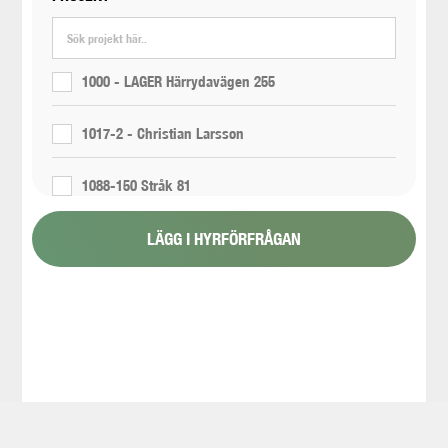
1000 - LAGER Härrydavägen 255
1017-2 - Christian Larsson
1088-150 Stråk 81
LÄGG I HYRFÖRFRÅGAN
1088-151 Stråk 6
1088-154 - Proppning 800 11/6
1117-2 - Renta- 300 propp 448080
1165-12-11 - E05 Korsvägen - Liseberg/E6 - Area
5300 - Wet excavation