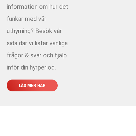
information om hur det
2403 - E03 Kvarnberget CML group
funkar med vår
2405
uthyrning? Besök vår
2406 Veidekke - Norra Hamngatan Göteborg
sida där vi listar vanliga
frågor & svar och hjälp
2410- E09 Haga Peab
inför din hyrperiod.
2410-2 Haga Avvattning (allt som rör centrifug)
LÄS MER HÄR
2451 - Pumpning Södertälje 2024-2025 - PEAB
2452 - Jörgen Kocksgatan
2474 - Sprinklerledning - Ingareds Skolgata
2508 - Laxfiskevägen