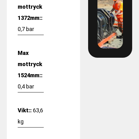
mottryck
2240 - Öjersjö
1372mm::
2241 – DPU Knektadammen
0,7 bar
2247 - Hyra stumsvets Skanska
Max
2250 - Ovalen
mottryck
1524mm::
2255 - Bergåsen
0,4 bar
2258 Hyra hyvel 160 Gentab
2278 - Hyra rörpropp VBG spolservice
Vikt::
63,6
kg
2310 - Ramavtal Fjärrkyla Varberg