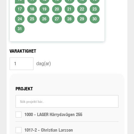
17
18
19
20
21
22
23
24
25
26
27
28
29
30
31
VARAKTIGHET
dag(ar)
PROJEKT
1000 - LAGER Härrydavägen 255
1017-2 - Christian Larsson