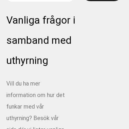
2247 - Hyra stumsvets Skanska
Vanliga frågor i
2250 - Ovalen
samband med
2255 - Bergåsen
uthyrning
2258 Hyra hyvel 160 Gentab
2278 - Hyra rörpropp VBG spolservice
Vill du ha mer
2310 - Ramavtal Fjärrkyla Varberg
information om hur det
2310-14 Holmagärde
funkar med vår
uthyrning? Besök vår
2310-15 Matilda Ranch Allé etapp 2