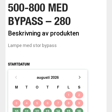
500-800 MED
BYPASS – 280
Beskrivning av produkten
Lampe med stor bypass
STARTDATUM
augusti
2026
M
T
O
T
F
L
S
1
2
3
4
5
6
7
8
9
10
11
12
13
14
15
16