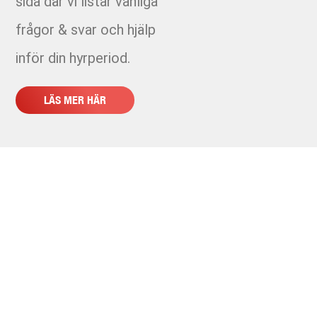
sida där vi listar vanliga
2310-4 Susvindsspåret
frågor & svar och hjälp
2310-5 Etapp 13:2 Östra Kvarnagården - FJK
inför din hyrperiod.
2310-7 Etapp 9 - FK
LÄS MER HÄR
2354 - Förbipumpning - Gabriels lycka-VKAB
2362 - Stumsvets 900PE - NYAB
2364 - PE rör distributionspumpar Alingsås
2392 - VA länk väst etapp 5-7
2403 - E03 Kvarnberget CML group
2405