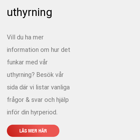
uthyrning
2255 - Bergåsen
2258 Hyra hyvel 160 Gentab
Vill du ha mer
2278 - Hyra rörpropp VBG spolservice
information om hur det
funkar med vår
2310 - Ramavtal Fjärrkyla Varberg
uthyrning? Besök vår
2310-14 Holmagärde
sida där vi listar vanliga
2310-15 Matilda Ranch Allé etapp 2
frågor & svar och hjälp
2310-4 Susvindsspåret
inför din hyrperiod.
2310-5 Etapp 13:2 Östra Kvarnagården - FJK
LÄS MER HÄR