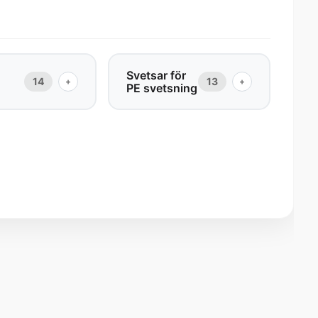
Svetsar för
14
13
+
+
PE svetsning