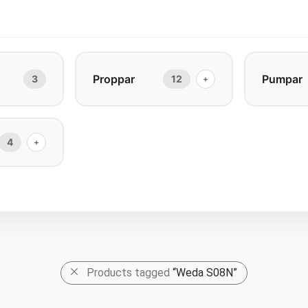
Proppar
Pumpar
3
12
+
4
+
Products tagged
“Weda S08N”