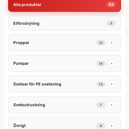
Alla produkter
53
Elförsörjning
3
Proppar
+
12
Pumpar
+
14
Svetsar för PE svetsning
+
13
Svetsutrustning
+
7
Övrigt
+
4