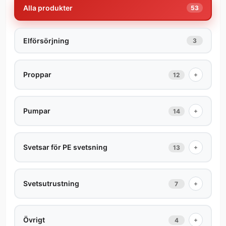
Alla produkter
53
Elförsörjning
3
Proppar
+
12
Pumpar
+
14
Svetsar för PE svetsning
+
13
Svetsutrustning
+
7
Övrigt
+
4