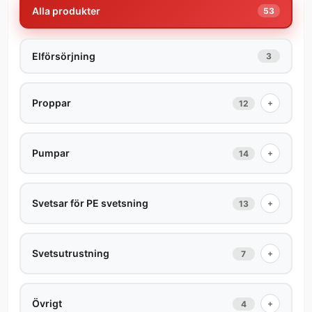
Alla produkter
53
Elförsörjning
3
Proppar
+
12
Pumpar
+
14
Svetsar för PE svetsning
+
13
Svetsutrustning
+
7
Övrigt
+
4