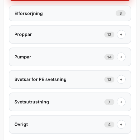
Elförsörjning
3
Proppar
+
12
Pumpar
+
14
Svetsar för PE svetsning
+
13
Svetsutrustning
+
7
Övrigt
+
4