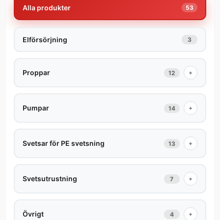
Alla produkter
53
Elförsörjning
3
Proppar
+
12
Pumpar
+
14
Svetsar för PE svetsning
+
13
Svetsutrustning
+
7
Övrigt
+
4