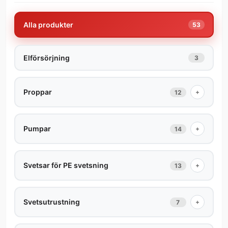
Alla produkter
53
Elförsörjning
3
Proppar
+
12
Pumpar
+
14
Svetsar för PE svetsning
+
13
Svetsutrustning
+
7