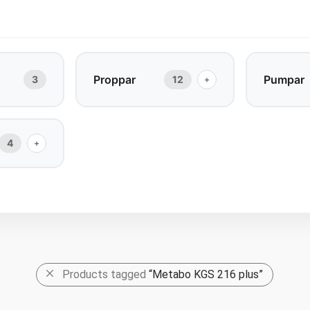
Proppar
Pumpar
3
12
+
4
+
Products tagged
“Metabo KGS 216 plus”