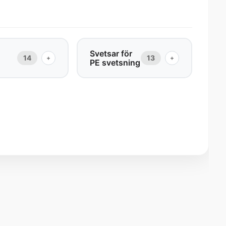
Svetsar för
14
13
+
+
PE svetsning