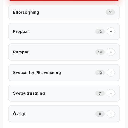
Elförsörjning
3
Proppar
+
12
Pumpar
+
14
Svetsar för PE svetsning
+
13
Svetsutrustning
+
7
Övrigt
+
4