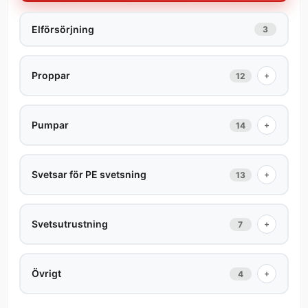
Elförsörjning
3
Proppar
+
12
Pumpar
+
14
Svetsar för PE svetsning
+
13
Svetsutrustning
+
7
Övrigt
+
4