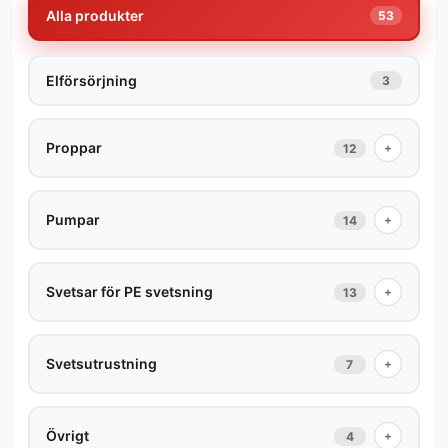
Alla produkter
53
Elförsörjning
3
Proppar
+
12
Pumpar
+
14
Svetsar för PE svetsning
+
13
Svetsutrustning
+
7
Övrigt
+
4