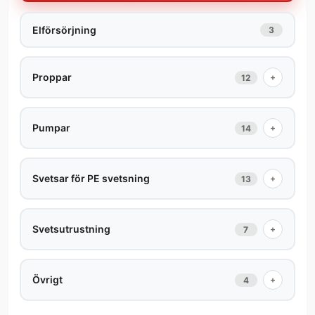
Elförsörjning
3
Proppar
+
12
Pumpar
+
14
Svetsar för PE svetsning
+
13
Svetsutrustning
+
7
Övrigt
+
4