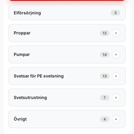
Elförsörjning
3
Proppar
+
12
Pumpar
+
14
Svetsar för PE svetsning
+
13
Svetsutrustning
+
7
Övrigt
+
4