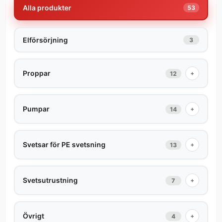
Alla produkter
53
Elförsörjning
3
Proppar
+
12
Pumpar
+
14
Svetsar för PE svetsning
+
13
Svetsutrustning
+
7
Övrigt
+
4