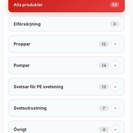
Alla produkter
53
Elförsörjning
3
Proppar
+
12
Pumpar
+
14
Svetsar för PE svetsning
+
13
Svetsutrustning
+
7
Övrigt
+
4