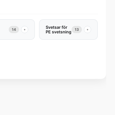
Svetsar för
14
13
+
+
PE svetsning