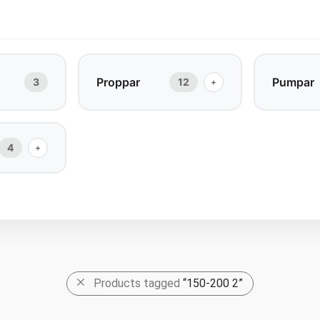
Proppar
Pumpar
3
12
+
4
+
Products tagged
“150-200 2”