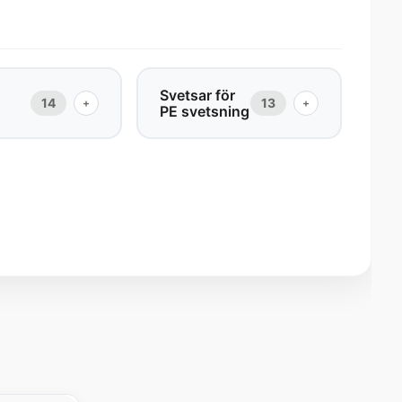
Svetsar för
14
13
+
+
PE svetsning