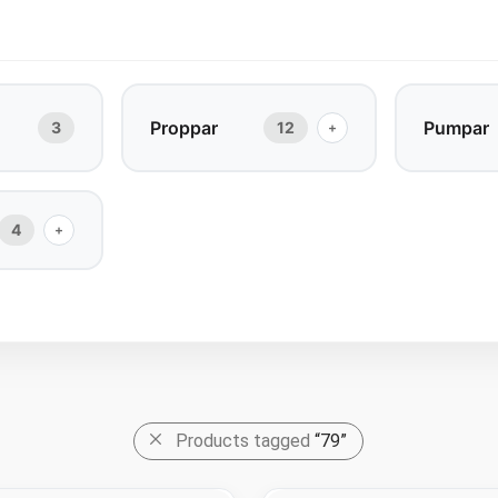
Proppar
Pumpar
3
12
+
4
+
Products tagged
“79”