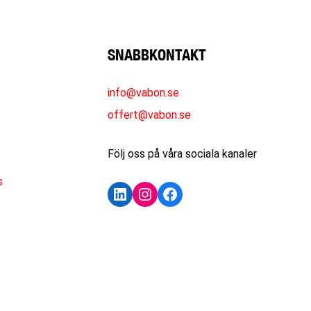
SNABBKONTAKT
info@vabon.se
offert@vabon.se
Följ oss på våra sociala kanaler
s
LinkedIn
Instagram
Facebook
KONTAKTA OSS