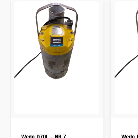
Weda D70L – NR 7
Weda 