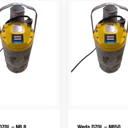
D70L – NR 8
Weda D70L – NR50