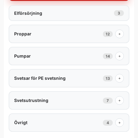
Elförsörjning
3
Proppar
+
12
Pumpar
+
14
Svetsar för PE svetsning
+
13
Svetsutrustning
+
7
Övrigt
+
4