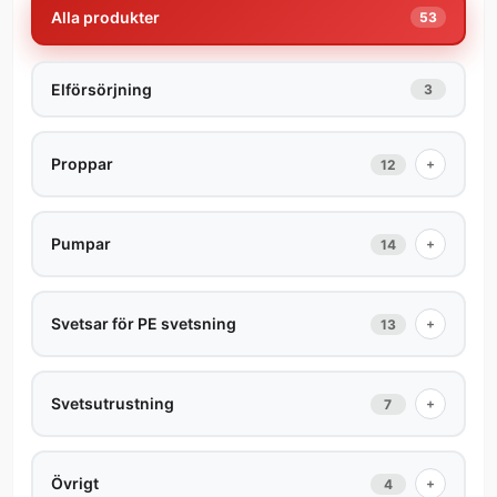
Alla produkter
53
Elförsörjning
3
Proppar
+
12
Pumpar
+
14
Svetsar för PE svetsning
+
13
Svetsutrustning
+
7
Övrigt
+
4